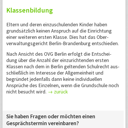
Klassenbildung
Eltern und deren ein­zu­schulen­den Kinder haben
grund­sätz­lich keinen Anspruch auf die Ein­rich­tung
einer weite­ren ers­ten Klas­se. Dies hat das Ober­
verwaltungs­gericht Berlin-Brandenburg entschieden.
Nach Ansicht des OVG Berlin erfolgt die Ent­schei­
dung über die Anzahl der ein­zu­rich­ten­den ersten
Klas­sen nach dem in Berlin geltenden Schul­recht aus­
schließ­lich im Interesse der All­gemein­heit und
begrün­det jeden­falls dann keine indivi­du­el­len
Ansprüche des Einzel­nen, wenn die Grunds­chule noch
nicht besucht wird.
→ zurück
Sie haben Fragen oder möchten einen
Gesprächs­termin vereinbaren?